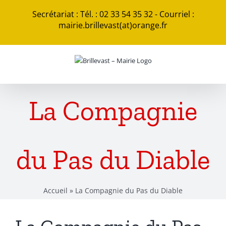
Passer
Secrétariat : Tél. : 02 33 54 35 32 - Courriel :
au
mairie.brillevast(at)orange.fr
contenu
La Compagnie
du Pas du Diable
Accueil
»
La Compagnie du Pas du Diable