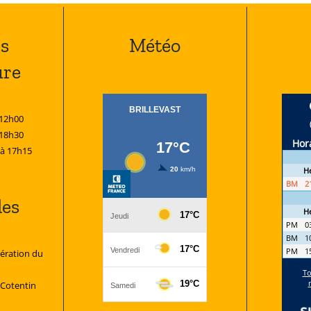
s
Météo
ure
 12h00
 18h30
 à 17h15
les
ration du
 Cotentin