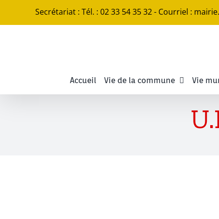
Passer
Secrétariat : Tél. : 02 33 54 35 32 - Courriel : mairi
au
contenu
Accueil
Vie de la commune
Vie mu
U.