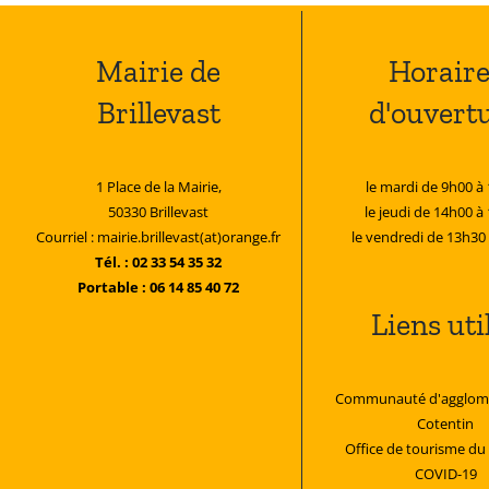
Mairie de
Horaire
Brillevast
d'ouvert
1 Place de la Mairie,
le mardi de 9h00 à
50330 Brillevast
le jeudi de 14h00 à
Courriel : mairie.brillevast(at)orange.fr
le vendredi de 13h30
Tél. : 02 33 54 35 32
Portable : 06 14 85 40 72
Liens uti
Communauté d'agglomé
Cotentin
Office de tourisme du
COVID-19