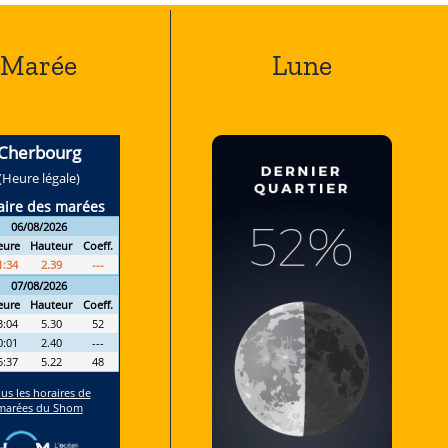
Marée
Lune