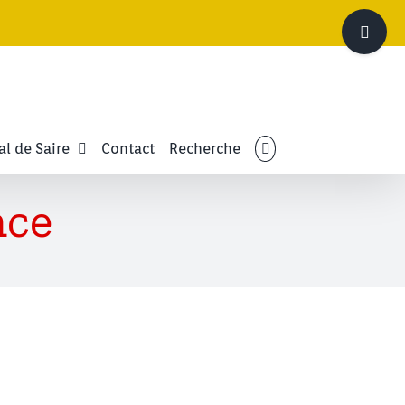
Bascule
de
la
zone
de
la
barre
al de Saire
Contact
Recherche
coulissante
nce