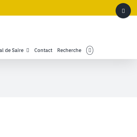
Bascule
de
la
zone
de
la
barre
al de Saire
Contact
Recherche
coulissante