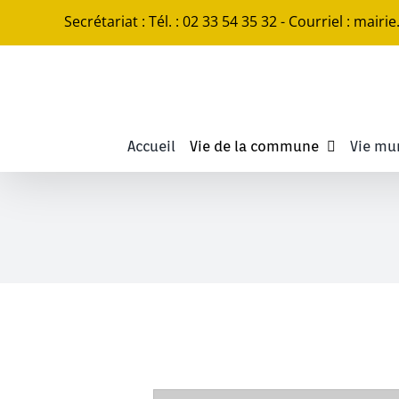
Passer
Secrétariat : Tél. : 02 33 54 35 32 - Courriel : mairi
au
contenu
Accueil
Vie de la commune
Vie mu