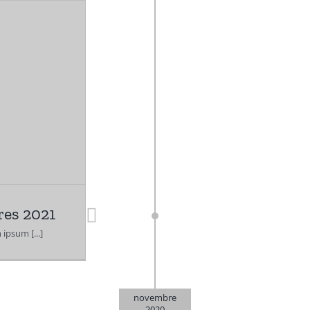
res 2021
ipsum [...]
novembre
2020