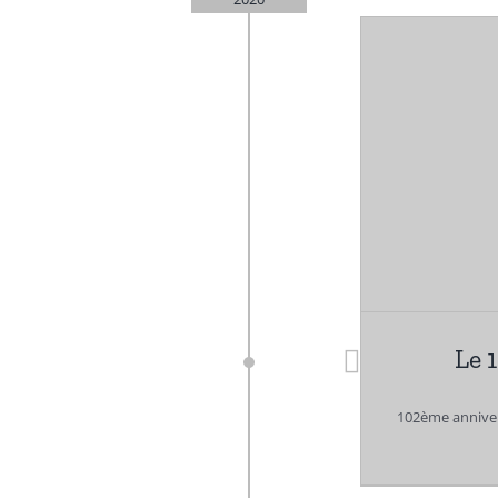
Le 
102ème annivers