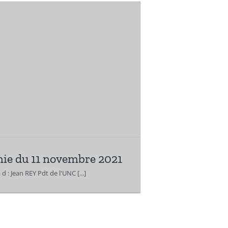
ie du 11 novembre 2021
 d : Jean REY Pdt de l'UNC [...]