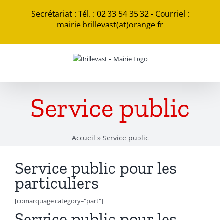
Passer
Secrétariat : Tél. : 02 33 54 35 32 - Courriel :
au
mairie.brillevast(at)orange.fr
contenu
Service public
Accueil
»
Service public
Service public pour les
particuliers
[comarquage category="part"]
Service public pour les