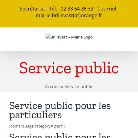
Passer
Secrétariat : Tél. : 02 33 54 35 32 - Courriel :
au
mairie.brillevast(at)orange.fr
contenu
Service public
Accueil
»
Service public
Service public pour les
particuliers
[comarquage category="part"]
Service public pour les