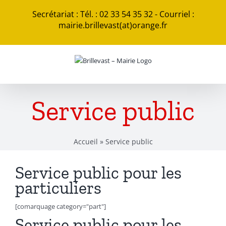
Passer
Secrétariat : Tél. : 02 33 54 35 32 - Courriel :
au
mairie.brillevast(at)orange.fr
contenu
Service public
Accueil
»
Service public
Service public pour les
particuliers
[comarquage category="part"]
Service public pour les