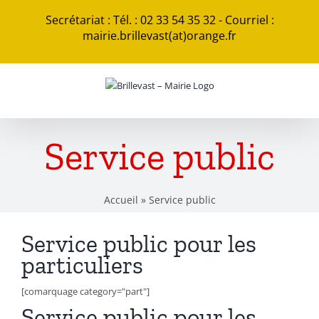
Passer
Secrétariat : Tél. : 02 33 54 35 32 - Courriel :
au
mairie.brillevast(at)orange.fr
contenu
Service public
Accueil
»
Service public
Service public pour les
particuliers
[comarquage category="part"]
Service public pour les