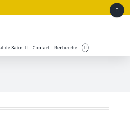
Bascule
de
la
zone
de
la
barre
al de Saire
Contact
Recherche
coulissante