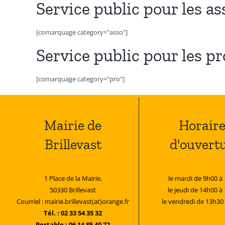
Service public pour les as
[comarquage category="asso"]
Service public pour les p
[comarquage category="pro"]
Mairie de
Horaire
Brillevast
d'ouvert
1 Place de la Mairie,
le mardi de 9h00 à
50330 Brillevast
le jeudi de 14h00 à
Courriel : mairie.brillevast(at)orange.fr
le vendredi de 13h30
Tél. : 02 33 54 35 32
Portable : 06 14 85 40 72