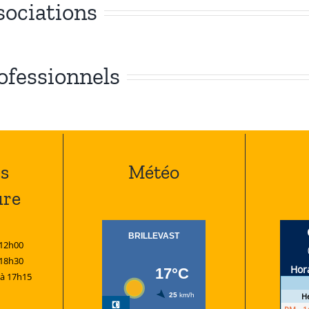
sociations
rofessionnels
s
Météo
ure
 12h00
 18h30
 à 17h15