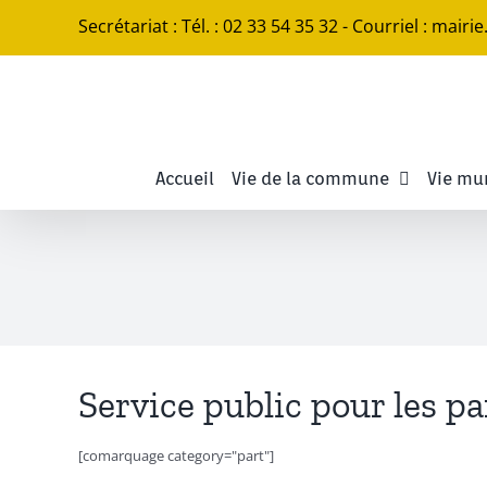
Passer
Secrétariat : Tél. : 02 33 54 35 32 - Courriel : mairi
au
contenu
Accueil
Vie de la commune
Vie mu
Service public pour les pa
[comarquage category="part"]