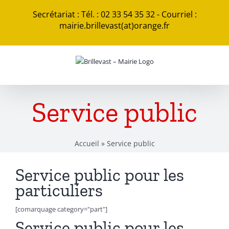
Passer
Secrétariat : Tél. : 02 33 54 35 32 - Courriel :
au
mairie.brillevast(at)orange.fr
contenu
Service public
Accueil
»
Service public
Service public pour les
particuliers
[comarquage category="part"]
Service public pour les