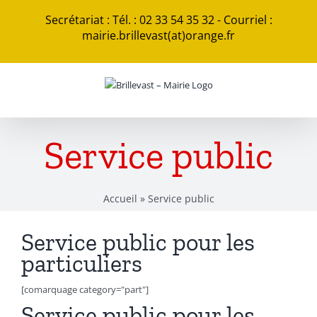
Passer
Secrétariat : Tél. : 02 33 54 35 32 - Courriel :
au
mairie.brillevast(at)orange.fr
contenu
Service public
Accueil
»
Service public
Service public pour les
particuliers
[comarquage category="part"]
Service public pour les