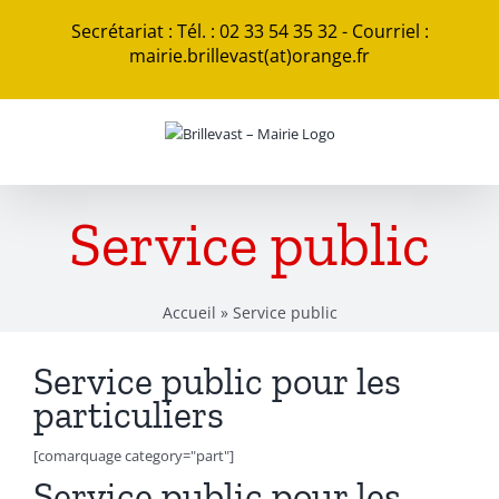
Passer
Secrétariat : Tél. : 02 33 54 35 32 - Courriel :
au
mairie.brillevast(at)orange.fr
contenu
Service public
Accueil
»
Service public
Service public pour les
particuliers
[comarquage category="part"]
Service public pour les