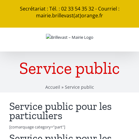
Passer
Secrétariat : Tél. : 02 33 54 35 32 - Courriel :
au
mairie.brillevast(at)orange.fr
contenu
Service public
Accueil
»
Service public
Service public pour les
particuliers
[comarquage category="part"]
Service public pour les