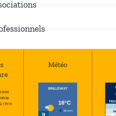
sociations
rofessionnels
s
Météo
ure
 12h00
 18h30
 à 17h15