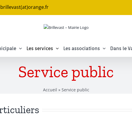
e.brillevast(at)orange.fr
icipale
Les services
Les associations
Dans le V
Service public
Accueil
»
Service public
rticuliers