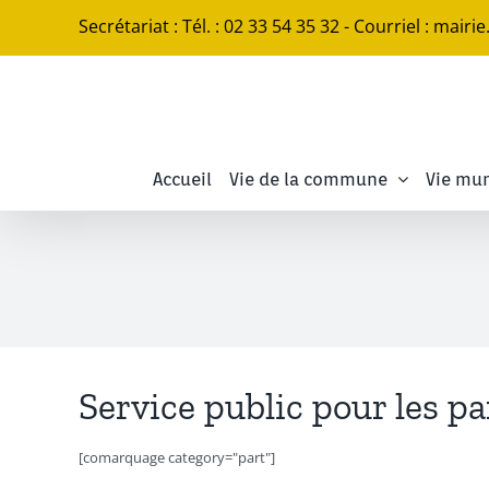
Passer
Secrétariat : Tél. : 02 33 54 35 32 - Courriel : mairi
au
contenu
Accueil
Vie de la commune
Vie mun
Service public pour les pa
[comarquage category="part"]