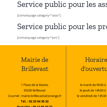
Service public pour les as
[comarquage category="asso"]
Service public pour les p
[comarquage category="pro"]
Mairie de
Horaire
Brillevast
d'ouvert
1 Place de la Mairie,
le mardi de 9h00 à
50330 Brillevast
le jeudi de 14h00 à
Courriel : mairie.brillevast(at)orange.fr
le vendredi de 13h30
Tél. : 02 33 54 35 32
Portable : 06 14 85 40 72