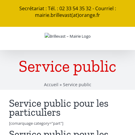
Passer
Secrétariat : Tél. : 02 33 54 35 32 - Courriel :
au
mairie.brillevast(at)orange.fr
contenu
Service public
Accueil
»
Service public
Service public pour les
particuliers
[comarquage category="part"]
Service public pour les