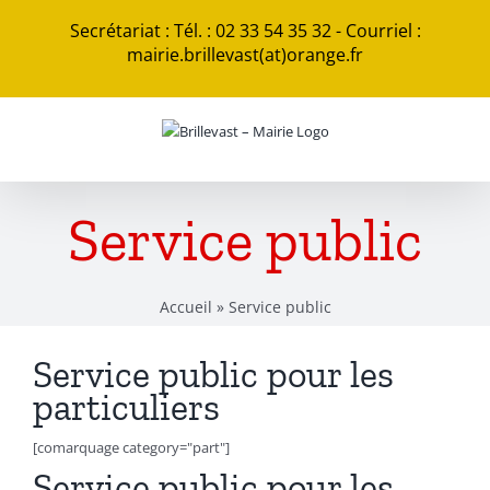
Passer
Secrétariat : Tél. : 02 33 54 35 32 - Courriel :
au
mairie.brillevast(at)orange.fr
contenu
Service public
Accueil
»
Service public
Service public pour les
particuliers
[comarquage category="part"]
Service public pour les