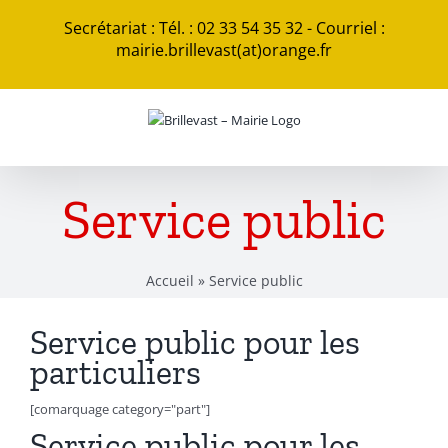
Passer
Secrétariat : Tél. : 02 33 54 35 32 - Courriel :
au
mairie.brillevast(at)orange.fr
contenu
Service public
Accueil
»
Service public
Service public pour les
particuliers
[comarquage category="part"]
Service public pour les