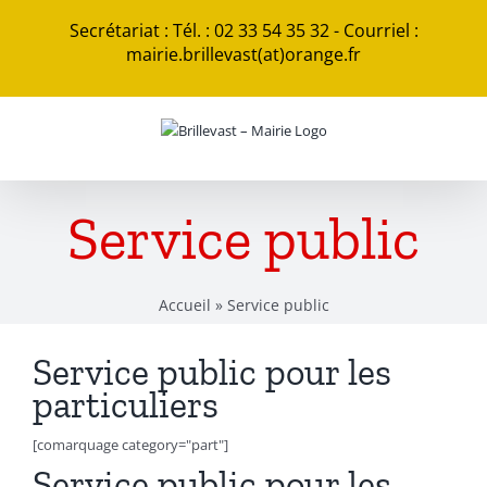
Passer
Secrétariat : Tél. : 02 33 54 35 32 - Courriel :
au
mairie.brillevast(at)orange.fr
contenu
Service public
Accueil
»
Service public
Service public pour les
particuliers
[comarquage category="part"]
Service public pour les