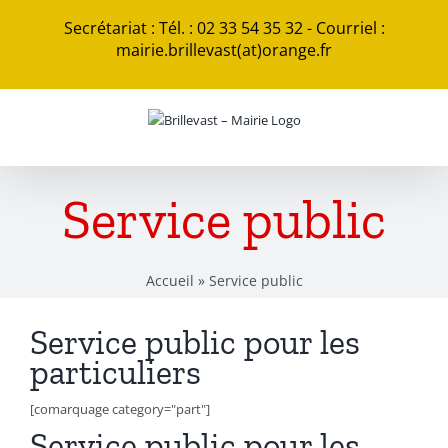
Passer
Secrétariat : Tél. : 02 33 54 35 32 - Courriel :
au
mairie.brillevast(at)orange.fr
contenu
Service public
Accueil
»
Service public
Service public pour les
particuliers
[comarquage category="part"]
Service public pour les