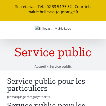
Passer
Secrétariat : Tél. : 02 33 54 35 32 - Courriel :
au
mairie.brillevast(at)orange.fr
contenu
Service public
Accueil
»
Service public
Service public pour les
particuliers
[comarquage category="part"]
Service public pour les