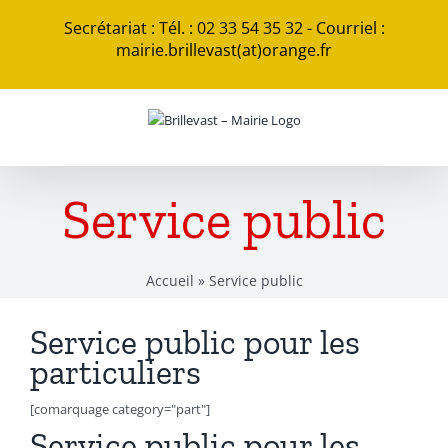
Passer
Secrétariat : Tél. : 02 33 54 35 32 - Courriel :
au
mairie.brillevast(at)orange.fr
contenu
Service public
Accueil
»
Service public
Service public pour les
particuliers
[comarquage category="part"]
Service public pour les