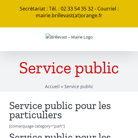
Passer
Secrétariat : Tél. : 02 33 54 35 32 - Courriel :
au
mairie.brillevast(at)orange.fr
contenu
Service public
Accueil
»
Service public
Service public pour les
particuliers
[comarquage category="part"]
Service public pour les