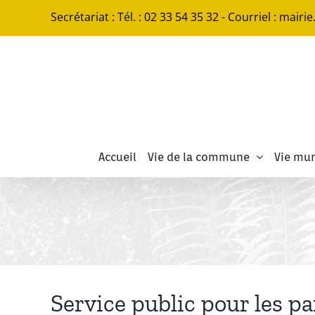
Passer
Secrétariat : Tél. : 02 33 54 35 32 - Courriel : mairi
au
contenu
Accueil
Vie de la commune
Vie mun
Service public pour les pa