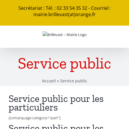
Passer
Secrétariat : Tél. : 02 33 54 35 32 - Courriel :
au
mairie.brillevast(at)orange.fr
contenu
Service public
Accueil
»
Service public
Service public pour les
particuliers
[comarquage category="part"]
Service public pour les