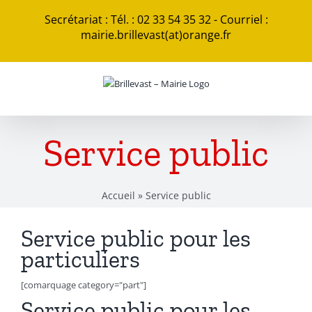
Passer
Secrétariat : Tél. : 02 33 54 35 32 - Courriel :
au
mairie.brillevast(at)orange.fr
contenu
Service public
Accueil
»
Service public
Service public pour les
particuliers
[comarquage category="part"]
Service public pour les