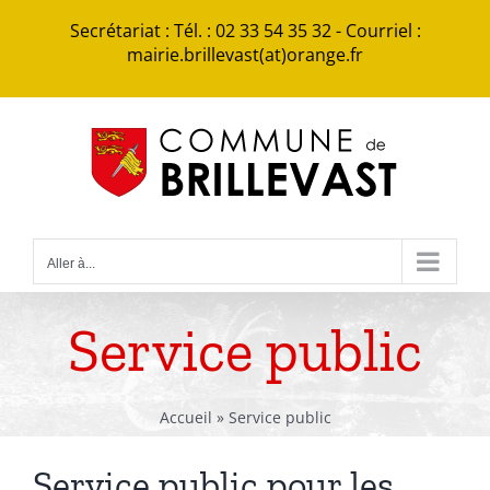
Passer
Secrétariat : Tél. : 02 33 54 35 32 - Courriel :
au
mairie.brillevast(at)orange.fr
contenu
Aller à...
Service public
Accueil
»
Service public
Service public pour les