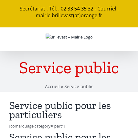
Passer
Secrétariat : Tél. : 02 33 54 35 32 - Courriel :
au
mairie.brillevast(at)orange.fr
contenu
Service public
Accueil
»
Service public
Service public pour les
particuliers
[comarquage category="part"]
Service public pour les