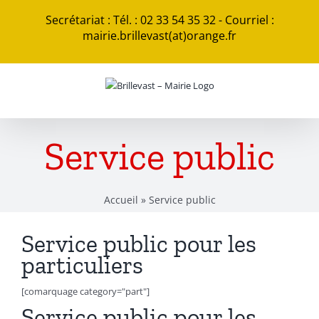
Passer
Secrétariat : Tél. : 02 33 54 35 32 - Courriel :
au
mairie.brillevast(at)orange.fr
contenu
Service public
Accueil
»
Service public
Service public pour les
particuliers
[comarquage category="part"]
Service public pour les