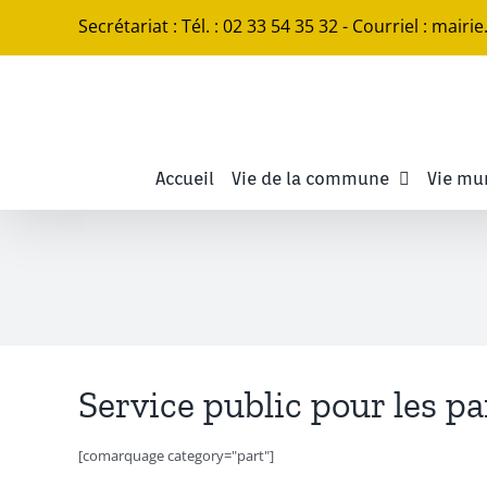
Passer
Secrétariat : Tél. : 02 33 54 35 32 - Courriel : mairi
au
contenu
Accueil
Vie de la commune
Vie mu
Service public pour les pa
[comarquage category="part"]