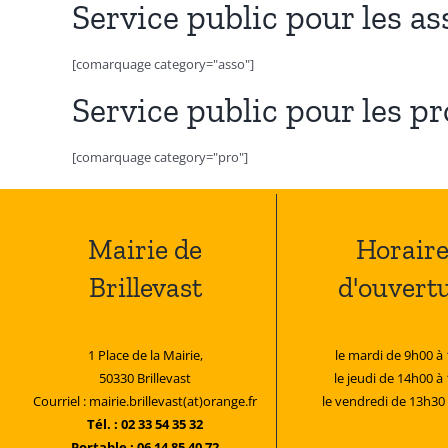
Service public pour les as
[comarquage category="asso"]
Service public pour les p
[comarquage category="pro"]
Mairie de
Horaire
Brillevast
d'ouvert
1 Place de la Mairie,
le mardi de 9h00 à
50330 Brillevast
le jeudi de 14h00 à
Courriel : mairie.brillevast(at)orange.fr
le vendredi de 13h30
Tél. : 02 33 54 35 32
Portable : 06 14 85 40 72