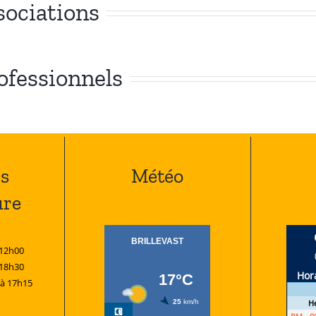
sociations
rofessionnels
s
Météo
ure
 12h00
 18h30
 à 17h15