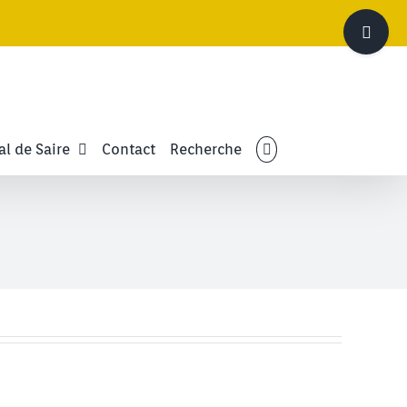
Bascule
de
la
zone
de
la
barre
al de Saire
Contact
Recherche
coulissante