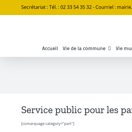
Passer
Secrétariat : Tél. : 02 33 54 35 32 - Courriel : mairi
au
contenu
Accueil
Vie de la commune
Vie mu
Service public pour les pa
[comarquage category="part"]