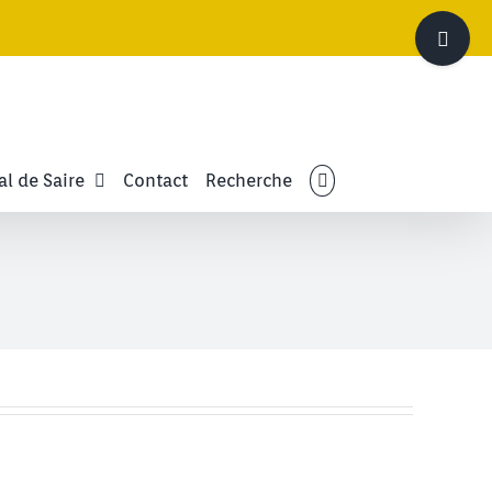
Bascule
de
la
zone
de
la
barre
al de Saire
Contact
Recherche
coulissante