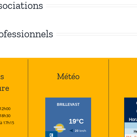
sociations
rofessionnels
s
Météo
ure
 12h00
 18h30
 à 17h15