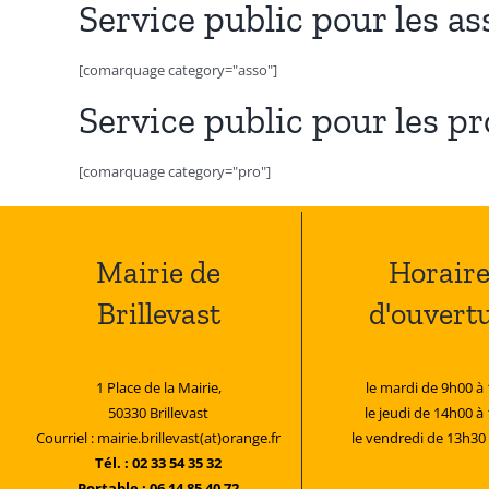
Service public pour les as
[comarquage category="asso"]
Service public pour les p
[comarquage category="pro"]
Mairie de
Horaire
Brillevast
d'ouvert
1 Place de la Mairie,
le mardi de 9h00 à
50330 Brillevast
le jeudi de 14h00 à
Courriel : mairie.brillevast(at)orange.fr
le vendredi de 13h30
Tél. : 02 33 54 35 32
Portable : 06 14 85 40 72