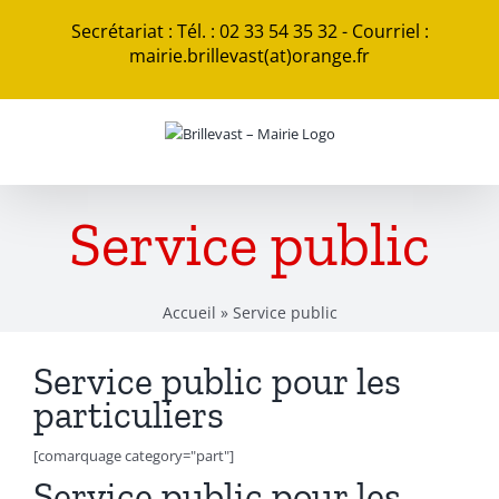
Passer
Secrétariat : Tél. : 02 33 54 35 32 - Courriel :
au
mairie.brillevast(at)orange.fr
contenu
Service public
Accueil
»
Service public
Service public pour les
particuliers
[comarquage category="part"]
Service public pour les